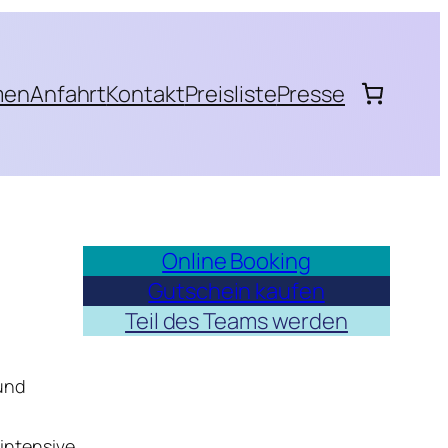
men
Anfahrt
Kontakt
Preisliste
Presse
Online Booking
Gutschein kaufen
Teil des Teams werden
und
 intensive