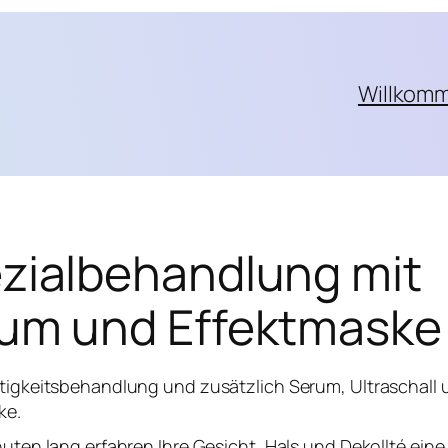
Willkom
zialbehandlung mit
um und Effektmaske
tigkeitsbehandlung und zusätzlich Serum, Ultraschall 
ke.
uten lang erfahren Ihre Gesicht, Hals und Dekollté eine