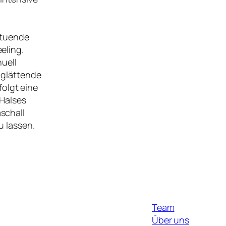
ltuende
eling.
uell
 glättende
olgt eine
Halses
schall
u lassen.
Team
Über uns