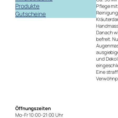
Produkte
Pflege mit
Reinigung
Gutscheine
Kräuterda
Handmassag
Danach wi
befreit. N
Augenmask
ausgiebig
und Dekoll
eingeschle
Eine stra
Verwöhnpr
Öffnungszeiten
Mo-Fr 10:00-21:00 Uhr