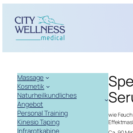
Zum
Inhalt
springen
Spe
Massage
Kosmetik
Ser
Naturheilkundliches
Angebot
Personal Training
wie Feuch
Kinesio Taping
Effektmas
Infrarotkabine
Ca. 90 Min