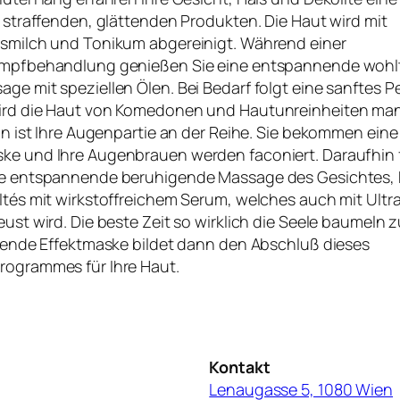
 straffenden, glättenden Produkten. Die Haut wird mit
smilch und Tonikum abgereinigt. Während einer
mpfbehandlung genießen Sie eine entspannende woh
e mit speziellen Ölen. Bei Bedarf folgt eine sanftes Pe
rd die Haut von Komedonen und Hautunreinheiten man
un ist Ihre Augenpartie an der Reihe. Sie bekommen eine
e und Ihre Augenbrauen werden faconiert. Daraufhin f
e entspannende beruhigende Massage des Gesichtes, 
tés mit wirkstoffreichem Serum, welches auch mit Ultra
ust wird. Die beste Zeit so wirklich die Seele baumeln z
ffende Effektmaske bildet dann den Abschluß dieses
ogrammes für Ihre Haut.
Kontakt
Lenaugasse 5, 1080 Wien